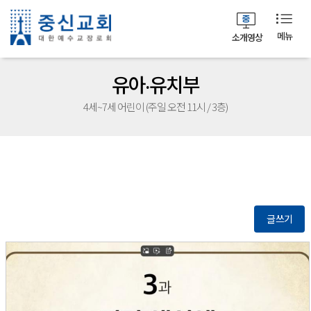
메뉴
소개영상
유아‧유치부
4세~7세 어린이 (주일 오전 11시 / 3층)
글쓰기