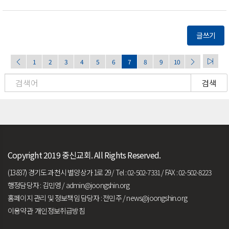
글쓰기
1
2
3
4
5
6
7
8
9
10
검색
Copyright 2019 중신교회. All Rights Reserved.
(13837) 경기도 과천시 별양상가 1로 29 / Tel : 02-502-7331 / FAX : 02-502-8223
행정담당자 : 김민영 /
admin@joongshin.org
홈페이지 관리 및 정보책임 담당자 : 전민주 /
news@joongshin.org
이용약관
개인정보취급방침