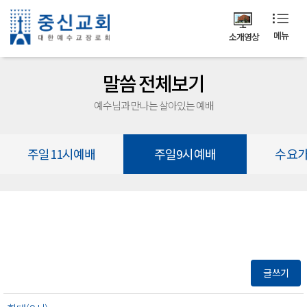
메뉴
소개영상
말씀 전체보기
예수님과 만나는 살아있는 예배
주일11시예배
주일9시예배
수요
글쓰기