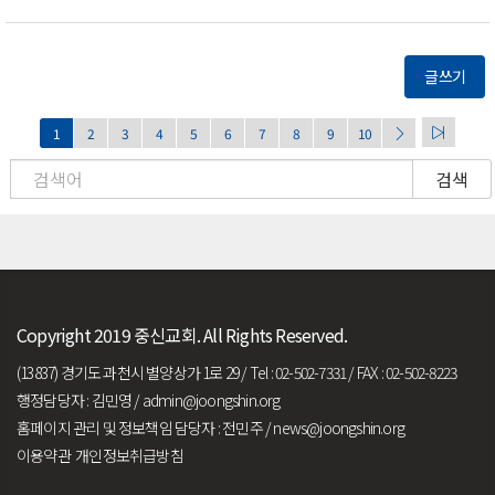
글쓰기
1
2
3
4
5
6
7
8
9
10
검색
Copyright 2019 중신교회. All Rights Reserved.
(13837) 경기도 과천시 별양상가 1로 29 / Tel : 02-502-7331 / FAX : 02-502-8223
행정담당자 : 김민영 /
admin@joongshin.org
홈페이지 관리 및 정보책임 담당자 : 전민주 /
news@joongshin.org
이용약관
개인정보취급방침