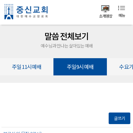
메뉴
소개영상
말씀 전체보기
예수님과 만나는 살아있는 예배
주일11시예배
주일9시예배
수요
글쓰기